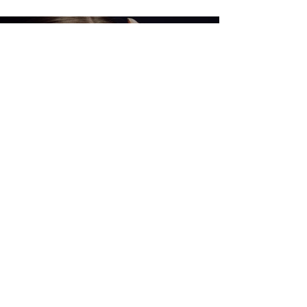
beauté actuelle à l'approche des
beaux jours
Anjali Ramsoondur
22 janv. 2025
5 min de lecture
Éclat hivernal : une routine beauté
glow avec des tons moka et rosés
glacés
Anjali Ramsoondur
17 nov. 2024
9 min de lecture