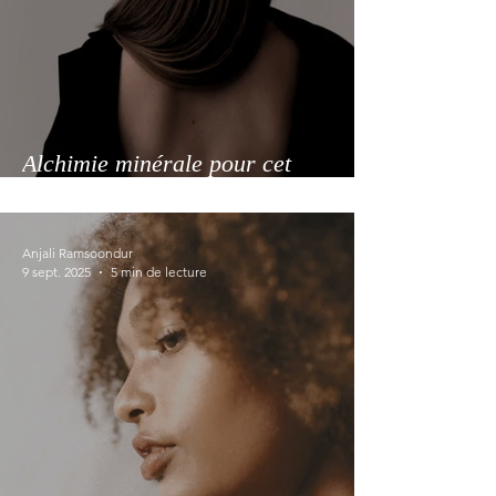
Alchimie minérale pour cet
automne, l'éclat subtil des cheveux
foncés ou cendrés
Anjali Ramsoondur
9 sept. 2025
5 min de lecture