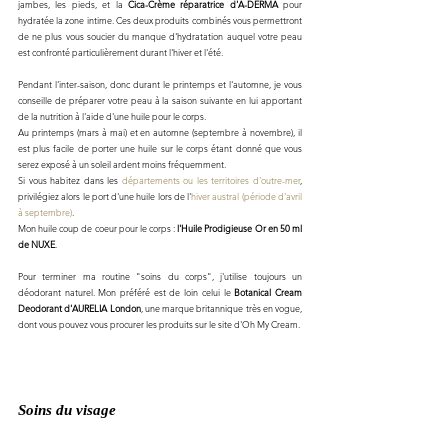
jambes, les pieds,
et la 
Cica-Crème réparatrice d'A-DERMA
 pour 
hydratée la zone intime. Ces deux produits combinés vous permettront 
de ne plus vous soucier du manque d'hydratation auquel votre peau 
est confronté particulièrement durant l'hiver et l'été. 
Pendant l'inter-saison, donc durant le printemps et l'automne, je vous 
conseille de préparer votre peau à la saison suivante en lui apportant 
de la nutrition à l'aide d'une huile pour le corps. 
Au printemps (mars à mai) et en automne (septembre à novembre), il 
est plus facile de porter une huile sur le corps étant donné que vous 
serez exposé à un soleil ardent moins fréquemment. 
Si vous habitez dans les 
départements ou les territoires d'outre-mer
, 
privilégiez alors le port d'une huile lors de l'
hiver austral (période d'avril 
à septembre)
. 
Mon huile coup de coeur pour le corps : 
l'Huile Prodigieuse Or en 50 ml 
de NUXE
.
Pour terminer ma routine "soins du corps", j'utilise toujours un 
déodorant naturel. Mon préféré est de loin celui le 
Botanical Cream 
Deodorant d'AURELIA London
, une marque britannique très en vogue, 
dont vous pouvez vous procurer les produits sur le site d'Oh My Cream. 
Soins du visage