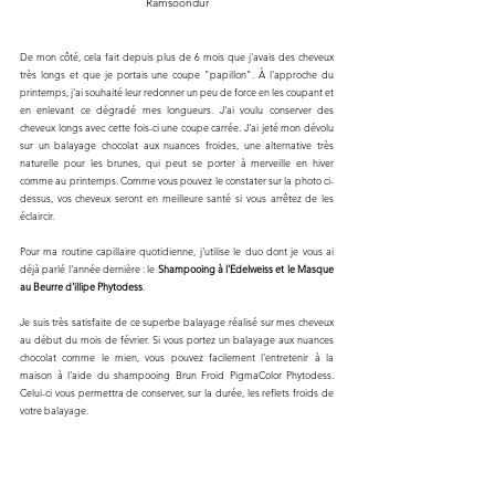
Ramsoondur
De mon côté, cela fait depuis plus de 6 mois que j'avais des cheveux 
très longs et que je portais une coupe "papillon". À l'approche du 
printemps, j'ai souhaité leur redonner un peu de force en les coupant et 
en enlevant ce dégradé mes longueurs. J'ai voulu conserver des 
cheveux longs avec cette fois-ci une coupe carrée. J'ai jeté mon dévolu 
sur un balayage chocolat aux nuances froides, une alternative très 
naturelle pour les brunes, qui peut se porter à merveille en hiver 
comme au printemps. Comme vous pouvez le constater sur la photo ci-
dessus, vos cheveux seront en meilleure santé si vous arrêtez de les 
éclaircir. 
Pour ma routine capillaire quotidienne, j'utilise le duo dont je vous ai 
déjà parlé l'année dernière : le 
Shampooing à l'Edelweiss et le Masque 
au Beurre d'illipe Phytodess
.
Je suis très satisfaite de ce superbe balayage réalisé sur mes cheveux 
au début du mois de février. Si vous portez un balayage aux nuances 
chocolat comme le mien, vous pouvez facilement l'entretenir à la 
maison à l'aide du shampooing Brun Froid PigmaColor Phytodess. 
Celui-ci vous permettra de conserver, sur la durée, les reflets froids de 
votre balayage.