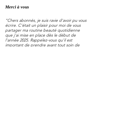
Merci à vous
"Chers abonnés, je suis ravie d'avoir pu vous 
écrire. C'était un plaisir pour moi de vous 
partager ma routine beauté quotidienne 
que j'ai mise en place dès le début de 
l'année 2025. Rappelez-vous qu'il est 
important de prendre avant tout soin de 
son mental pour se sentir bien dans sa 
peau. En cette période hivernale assez 
difficile, n'hésitez pas à vous accorder du 
temps, respirer, faire du sport, avoir une 
alimentation saine et suivre vos passions. 
Je vous remercie d'avoir pris le temps de 
me lire. Prenez soin de vous."
ANGIE
beauté
routine
bien-être
printemps