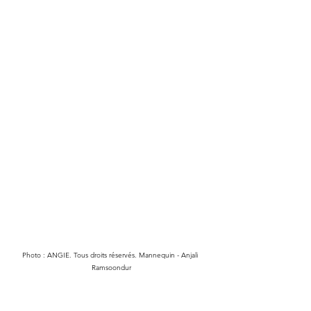
Photo : ANGIE. Tous droits réservés. Mannequin - Anjali 
Ramsoondur