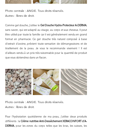
Photo centrale : ANGIE. Tous droits réservés.
Autres : libres de droit.
Comme gel douche, j'utilise le 
Gel Douche Hydra-Protecteur A-DERMA
, 
sans savon, qui est adapté au visage, au corps et aux cheveux. Il peut 
être utilisé par toute la famille car il est généralement vendu en grand 
format en pharmacie. Ce gel douche très naturel composé à base 
d'extrait d'avoine, prévient toute sensation de démangeaisons et de 
tiraillement de la peau. Je vous le recommande vivement ! Il est 
d'ailleurs vendu à un prix très raisonnable pour la quantité de produit 
que vous obtiendrez dans un flacon. 
Photo centrale : ANGIE. Tous droits réservés.
Autres : libres de droit.
Pour l'hydratation quotidienne de ma peau, j'utilise deux produits 
différents : la 
Crème nutritive Anti-Dessèchement XERACONFORT d'A-
DERMA
, pour les zones du corps telles que les bras, les cuisses, les 