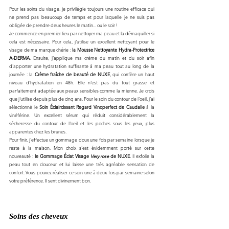
Pour les soins du visage, je privilégie toujours une routine efficace qui 
ne prend pas beaucoup de temps et pour laquelle je ne suis pas 
obligée de prendre deux heures le matin... ou le soir !
Je commence en premier lieu par nettoyer ma peau et la démaquiller si 
cela est nécessaire. Pour cela, j'utilise un excellent nettoyant pour le 
visage de ma marque chérie : 
la Mousse Nettoyante Hydra-Protectrice 
A-DERMA
. Ensuite, j'applique ma crème du matin et du soir afin 
d'apporter une hydratation suffisante à ma peau tout au long de la 
journée : la 
Crème fraîche de beauté de NUXE
, qui confère un haut 
niveau d'hydratation en 48h. Elle n'est pas du tout grasse et 
parfaitement adaptée aux peaux sensibles comme la mienne. Je crois 
que j'utilise depuis plus de cinq ans. Pour le soin du contour de l'oeil, j'ai 
sélectionné le 
Soin Éclaircissant Regard Vinoperfect de Caudalie
 à la 
vinéférine. Un excellent sérum qui réduit considérablement la 
sécheresse du contour de l'oeil et les poches sous les yeux, plus 
apparentes chez les brunes.
Pour finir, j'effectue un gommage doux une fois par semaine lorsque je 
reste à la maison. Mon choix s'est évidemment porté sur cette 
nouveauté : 
le Gommage Éclat Visage 
Very rose
 de NUXE
. Il exfolie la 
peau tout en douceur et lui laisse une très agréable sensation de 
confort. Vous pouvez réaliser ce soin une à deux fois par semaine selon 
votre préférence. Il sent divinement bon.
Soins des cheveux