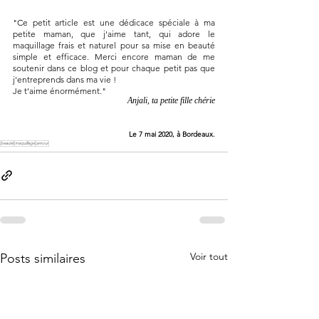
"Ce petit article est une dédicace spéciale à ma 
petite maman, que j'aime tant, qui adore le 
maquillage frais et naturel pour sa mise en beauté 
simple et efficace. Merci encore maman de me 
soutenir dans ce blog et pour chaque petit pas que 
j'entreprends dans ma vie !
Je t'aime énormément."
Anjali, ta petite fille chérie
Le 7 mai 2020, à Bordeaux.
beauté
maquillage
amour
Voir tout
Posts similaires