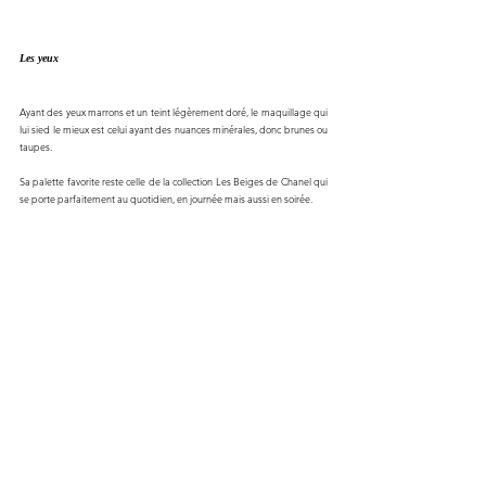
Les yeux
Ayant des yeux marrons et un teint légèrement doré, le maquillage qui 
lui sied le mieux est celui ayant des nuances minérales, donc brunes ou 
taupes. 
Sa palette favorite reste celle de la collection Les Beiges de Chanel qui 
se porte parfaitement au quotidien, en journée mais aussi en soirée.