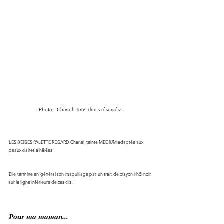
Photo : Chanel. Tous droits réservés.
LES BEIGES PALETTE REGARD Chanel, teinte MEDIUM adaptée aux 
peaux claires à hâlées
Elle termine en général son maquillage par un trait de crayon khôl noir 
sur la ligne inférieure de ces cils.
Pour ma maman...