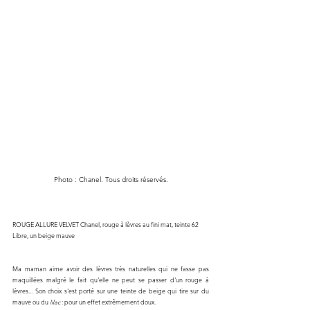
Photo : Chanel. Tous droits réservés.
ROUGE ALLURE VELVET Chanel, rouge à lèvres au fini mat, teinte 62 
Libre, un beige mauve
Ma maman aime avoir des lèvres très naturelles qui ne fasse pas 
maquillées malgré le fait qu'elle ne peut se passer d'un rouge à 
lèvres... Son choix s'est porté sur une teinte de beige qui tire sur du 
mauve ou du 
lilac
 : pour un effet extrêmement doux. 