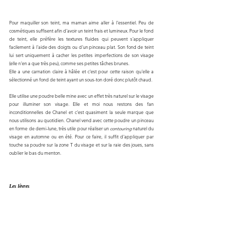
Pour maquiller son teint, ma maman aime aller à l'essentiel. Peu de 
cosmétiques suffisent afin d'avoir un teint frais et lumineux. Pour le fond 
de teint, elle préfère les textures fluides qui peuvent s'appliquer 
facilement à l'aide des doigts ou d'un pinceau plat. Son fond de teint 
lui sert uniquement à cacher les petites imperfections de son visage 
(elle n'en a que très peu), comme ses petites tâches brunes.
Elle a une carnation claire à hâlée et c'est pour cette raison qu'elle a 
sélectionné un fond de teint ayant un sous-ton doré donc plutôt chaud.
Elle utilise une poudre belle mine avec un effet très naturel sur le visage 
pour illuminer son visage. Elle et moi nous restons des fan 
inconditionnelles de Chanel et c'est quasiment la seule marque que 
nous utilisons au quotidien. Chanel vend avec cette poudre un pinceau 
en forme de demi-lune, très utile pour réaliser un 
contouring 
naturel du 
visage en automne ou en été. Pour ce faire, il suffit d'appliquer par 
touche sa poudre sur la zone T du visage et sur la raie des joues, sans 
oublier le bas du menton.
Les lèvres