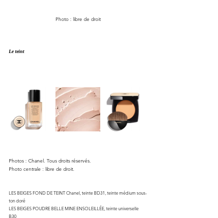
Photo : libre de droit
Le teint
Ph
otos : Chanel. Tous droits réservés.
Photo centrale : libre de droit.
LES BEIGES FOND DE TEINT Chanel, teinte BD31, teinte médium sous-
ton doré
LES BEIGES POUDRE BELLE MINE ENSOLEILLÉE, teinte universelle 
B30