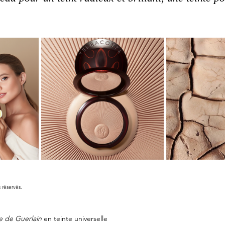
s réservés.
e de Guerlain
 en teinte universelle