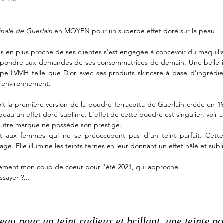
inale de Guerlain
 en MOYEN pour un superbe effet doré sur la peau
us en plus proche de ses clientes s'est engagée à concevoir du maquil
répondre aux demandes de ses consommatrices de demain. Une belle ini
pe LVMH telle que Dior avec ses produits skincare à base d'ingrédien
l'environnement. 
it la première version de la poudre Terracotta de Guerlain créée en 19
 peau un effet doré sublime. L'effet de cette poudre est singulier, voir
utre marque ne possède son prestige. 
nt aux femmes qui ne se préoccupent pas d'un teint parfait. Cett
age. Elle illumine les teints ternes en leur donnant un effet hâlé et sub
vement mon coup de coeur pour l'été 2021, qui approche. 
sayer ?... 
eau pour un teint radieux et brillant, une teinte p