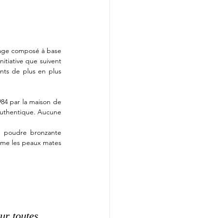
lage composé à base 
tiative que suivent 
ts de plus en plus 
84 par la maison de 
 authentique. Aucune 
e poudre bronzante 
lime les peaux mates 
our toutes