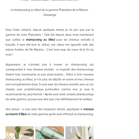
Le shampooing au tilleul de la gamme Phytodess de la Maison 
Dessange
Vous l'avez compris, depuis quelques temps je ne jure que par la 
gamme de soins Phytodess ! Cela fait depuis deux mois maintenant 
que j'utilise le 
shampooing au tilleul
 pour les cheveux ondulés à 
bouclés. Il sent très bon le cédrat, son odeur me rappelle celle des 
arbres fruitiers de l'Ile Maurice... C'est mon coup de coeur de la fin du 
mois ! 
Auparavant, je n'arrivais pas à trouver un shampooing qui 
correspondait à mes cheveux ondulés : la majorité des shampooings 
étaient trop nourrissants ou pas assez lavants... Grâce à mon nouveau 
shampooing au tilleul, je n'ai plus de dépôts en racine et mes cheveux 
sont incroyablement doux. Si vous avez les cheveux ondulés avec un cuir 
chevelu sans problématique particulière comme moi, je vous le 
recommande les yeux fermés ! Après avoir testé certains shampooings 
de cette gamme, je peux vous dire que c'est définitivement le meilleur. 
Une astuce : si vous avez des longueurs sèches, appliquez le 
masque 
au beurre d'Illipe
 de cette gamme après avoir effectué ce shampooing. 