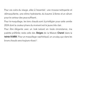
Pour vos soins du visage, allez à l'essentiel : une mousse nettoyante et 
démaquillante, une crème hydratante, du baume à lèvres et un sérum 
pour le contour des yeux suffisent. 
Pour le maquillage, les tons chauds sont à privilégier pour cette année 
2024 dont la couleur phare du moment est le jaune très clair. 
Pour être élégante avec un look naturel en toute circonstance, ma 
palette préférée reste celle des 
Beiges
 de la Maison 
Chanel
 dans la 
teinte WARM
. Pour un maquillage sophistiqué, un 
smokey eye
 dans les 
bruns chauds sera toujours réussi ! 