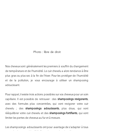
Photo : libre de droit
Nos cheveux sont généralement les premiers à souffrir du changement 
de température et de l'humidité. Le cuir chevelu a alors tendance à être 
plus gras ou plus sec à la fin de l'hiver. Pour les protéger de l'humidité 
et de la pollution, je vous encourage à utiliser un shampooing 
adoucissant. 
Pour rappel, il existe trois actions possibles sur vos cheveux pour un soin 
capillaire. Il est possible de retrouver : des 
shampooings revigorants
, 
avec des formules plus concentrées, qui vont revigorer votre cuir 
chevelu ; des 
shampooings adoucissants
, plus doux, qui vont 
rééquilibrer votre cuir chevelu et des 
shampooings fortifiants
, qui vont 
limiter les pertes de cheveux au fur et à mesure.
Les shampooings adoucissants ont pour avantage de s'adapter à tous 