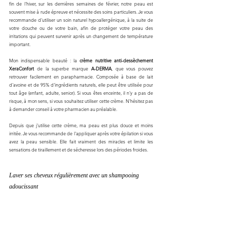
fin de l'hiver, sur les dernières semaines de février, notre peau est 
souvent mise à rude épreuve et nécessite des soins particuliers. Je vous 
recommande d'utiliser un soin naturel hypoallergénique, à la suite de 
votre douche ou de votre bain, afin de protéger votre peau des 
irritations qui peuvent survenir après un changement de température 
important. 
Mon indispensable beauté : la 
crème nutritive anti-dessèchement 
XeraConfort
 de la superbe marque 
A-DERMA
, que vous pouvez 
retrouver facilement en parapharmacie. Composée à base de lait 
d'avoine et de 95% d'ingrédients naturels, elle peut être utilisée pour 
tout âge (enfant, adulte, senior). Si vous êtes enceinte, il n'y a pas de 
risque, à mon sens, si vous souhaitez utiliser cette crème. N'hésitez pas 
à demander conseil à votre pharmacien au préalable.  
Depuis que j'utilise cette crème, ma peau est plus douce et moins 
irritée. Je vous recommande de l'appliquer après votre épilation si vous 
avez la peau sensible. Elle fait vraiment des miracles et limite les 
sensations de tiraillement et de sécheresse lors des périodes froides. 
Laver ses cheveux régulièrement avec un shampooing 
adoucissant 