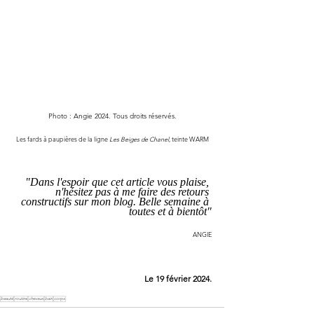
Photo : Angie 2024. Tous droits réservés.
Les fards à paupières de la ligne 
Les Beiges de Chanel
, teinte WARM
"Dans l'espoir que cet article vous plaise, 
n'hésitez pas à me faire des retours 
constructifs sur mon blog. Belle semaine à 
toutes et à bientôt"
ANGIE
Le 19 février 2024.
beauté
routine
cheveux
bain
corps