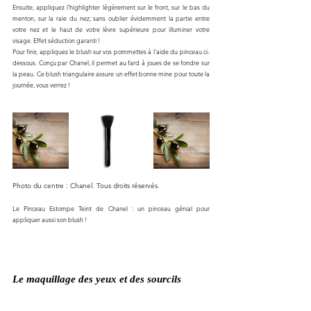
Ensuite, appliquez l'highlighter légèrement sur le front, sur le bas du 
menton, sur la raie du nez; sans oublier évidemment la partie entre 
votre nez et le haut de votre lèvre supérieure pour illuminer votre 
visage. Effet séduction garanti !
Pour finir, appliquez le blush sur vos pommettes à l'aide du pinceau ci-
dessous. Conçu par Chanel, il permet au fard à joues de se fondre sur 
la peau. Ce blush triangulaire assure un effet bonne mine pour toute la 
journée, vous verrez !
Photo du centre : Chanel. Tous droits réservés. 
Le Pinceau Estompe Teint de Chanel : un pinceau génial pour 
appliquer aussi son blush !
Le maquillage des yeux et des sourcils 