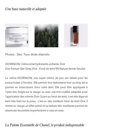
Une base naturelle et adaptée
Photos : Dior. Tous droits réservés. 
DIORSNOW, Crème éclat hydratante unifiante, Dior
Dior Forever Skin Glow, Dior - Fond de teint 9N Naturel (teinte foncée)
La crème DIORSNOW, une super crème de jour, est idéale pour les 
peaux mates à foncées. Elle permet leur hydratation tout au long de la 
journée en éclaircissant donc votre teint. Elle peut être appliquée à 
l'aide des doigts sur le visage ou avec une mini-cuillère adaptée pour 
l'application des crèmes Dior. Quant au fond de teint, il est très léger et 
tient très bien sur la peau : c'est un des meilleurs fond de teint Dior. Il 
donne au visage un effet satiné et sa texture très matifiante permet de 
dissimuler les petites imperfections si vous en avez. 
La Palette Essentielle de Chanel, le produit indispensable 