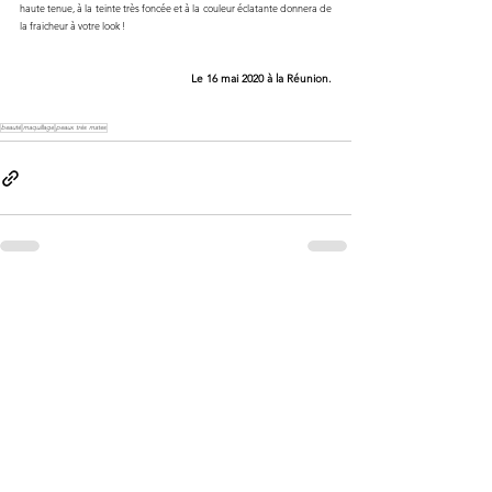
haute tenue, à la teinte très foncée et à la couleur éclatante donnera de 
la fraicheur à votre look !
Le 16 mai 2020 à la Réunion.
beauté
maquillage
peaux très mates
Voir tout
Posts similaires