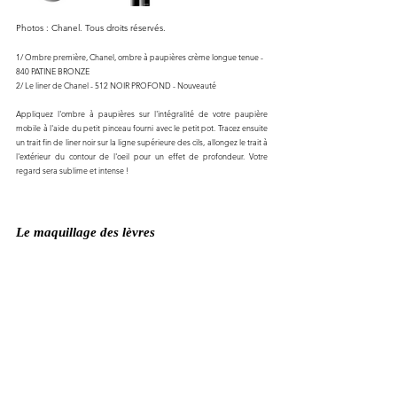
Photos : Chanel. Tous droits réservés. 
1/ Ombre première, Chanel, ombre à paupières crème longue tenue - 
840 PATINE BRONZE
2/ Le liner de Chanel - 512 NOIR PROFOND - Nouveauté
Appliquez l'ombre à paupières sur l'intégralité de votre paupière 
mobile à l'aide du petit pinceau fourni avec le petit pot. Tracez ensuite 
un trait fin de liner noir sur la ligne supérieure des cils, allongez le trait à 
l'extérieur du contour de l'oeil pour un effet de profondeur. Votre 
regard sera sublime et intense !
Le maquillage des lèvres 