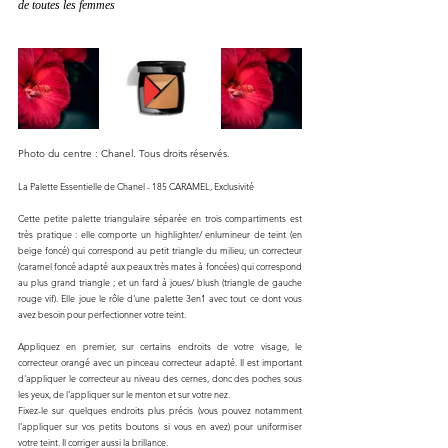
de toutes les femmes
Photo du centre : Chanel. Tous droits réservés.
La Palette Essentielle de Chanel - 185 CARAMEL, Exclusivité
Cette petite palette triangulaire séparée en trois compartiments est 
très pratique : elle comporte un highlighter/ enlumineur de teint (en 
beige foncé) qui correspond au petit triangle du milieu, un correcteur 
(caramel foncé adapté aux peaux très mates à foncées) qui correspond 
au plus grand triangle ; et un fard à joues/ blush (triangle de gauche 
rouge vif). Elle joue le rôle d'une palette 3en1 avec tout ce dont vous 
avez besoin pour perfectionner votre teint. 
Appliquez en premier, sur certains endroits de votre visage, le 
correcteur orangé avec un pinceau correcteur adapté. Il est important 
d'appliquer le correcteur au niveau des cernes, donc des poches sous 
les yeux, de l'appliquer sur le menton et sur votre nez. 
Fixez-le sur quelques endroits plus précis (vous pouvez notamment 
l'appliquer sur vos petits boutons si vous en avez) pour uniformiser 
votre 
teint.
 Il corriger aussi la brillance. 