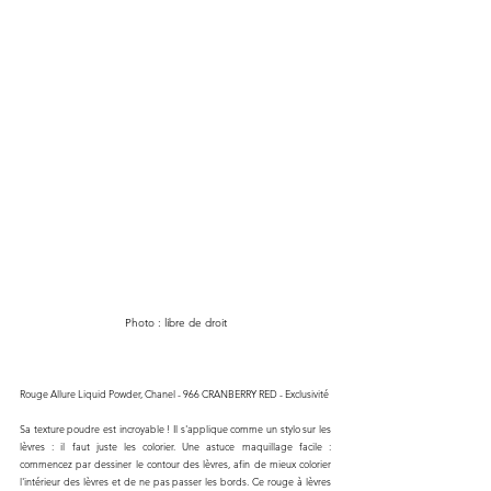
Photo : libre de droit
Rouge Allure Liquid Powder, Chanel - 966 CRANBERRY RED - Exclusivité
Sa texture poudre est incroyable ! Il s'applique comme un stylo sur les 
lèvres : il faut juste les colorier. Une astuce maquillage facile : 
commencez par dessiner le contour des lèvres, afin de mieux colorier 
l'intérieur des lèvres et de ne pas passer les bords. Ce rouge à lèvres 