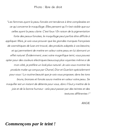
Photo : libre de droit
"Les femmes ayant la peau foncée ont tendance à être complexées en 
ce qui concerne le maquillage. Elles pensent qu'il n'est visible que sur 
celles ayant la peau claire. C'est faux ! En raison de la pigmentation 
forte des peaux foncées, le maquillage peut parfois être difficile à 
appliquer. Mais, je vais vous prouver que les grandes marques françaises 
de cosmétiques de luxe ont trouvé, des produits adaptés à vos besoins; 
et qui permettent de mettre en valeur votre peau en lui donnant un 
effet naturel. Évidemment, avec votre magnifique teint, vous pouvez 
opter pour des couleurs électriques beaucoup plus voyantes même si de 
mon côté, je préfère un look plus naturel. Je vais vous montrer les 
produits make-up conçus par Chanel, Dior et Guerlain spécialement 
pour vous ! La routine beauté que je vais vous proposer, dans les tons 
bruns, bronzes et foncés saura mettre en valeur votre peau. Se 
maquiller est un instant de détente pour vous, donc il faut y mettre de la 
joie et de la bonne humeur : cela peut passer par des teintes et des 
textures différentes !"
ANGIE 
Commençons par le teint !