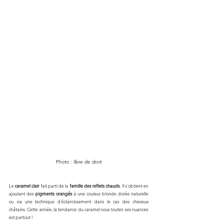
Photo : libre de droit
Le 
caramel clair 
fait parti de la 
famille des reflets chauds
. Il s'obtient en 
ajoutant des 
pigments orangés 
à une couleur blonde dorée naturelle 
ou via une technique d'éclaircissement dans le cas des cheveux 
châtains. Cette année, la tendance du caramel sous toutes ses nuances 
est partout !