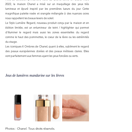
2022, la maison Chanel a misé sur un maquillage des yeux très 
lumineux et épuré inspiré par les premières lueurs du jour. Cette 
magnifique palette rosée et orangée mélangée à des nuances ocres 
nous rappellent les beaux levers de soleil. 
Le Stylo Lumière Regard, nouveau produit conçu par la maison et en 
édition limitée, est un enlumineur de teint / highlighter qui permet 
d'illuminer le regard mais aussi les zones essentielles du regard 
comme le haut des pommettes, le coeur de la lèvre ou les extrémités 
du visage. 
Les iconiques 4 Ombres de Chanel, quant à elles, subliment le regard 
des peaux européennes dorées et des peaux métisses claires. Elles 
vont parfaitement aux femmes ayant les yeux foncées ou verts. 
Jeux de lumières mandarine sur les lèvres
Photos : Chanel. Tous droits réservés.