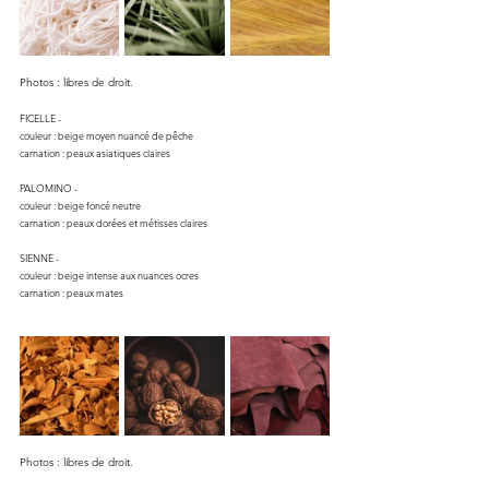
Photos : libres de droit.
FICELLE -
couleur : beige moyen nuancé de pêche
carnation : peaux asiatiques claires
PALOMINO -
couleur : beige foncé neutre
carnation : peaux dorées et métisses claires
SIENNE -
couleur : beige intense aux nuances ocres
carnation : peaux mates
Photos : libres de droit.