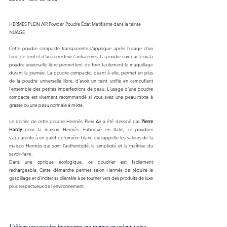
HERMÈS PLEIN AIR Powder, Poudre Éclat Matifiante dans la teinte 
NUAGE
Cette poudre compacte transparente s'applique après l'usage d'un 
fond de teint et d'un correcteur / anti-cernes. La poudre compacte ou la 
poudre universelle libre permettent de fixer facilement le maquillage 
durant la journée. La poudre compacte, quant à elle, permet en plus 
de la poudre universelle libre, d'avoir un teint unifié en camouflant 
l'ensemble des petites imperfections de peau. L'usage d'une poudre 
compacte est vivement recommandé si vous avez une peau mixte à 
grasse ou une peau normale à mixte.
Le boitier de cette poudre Hermès Plein Air a été dessiné par 
Pierre 
Hardy
 pour la maison Hermès. Fabriqué en Italie, ce poudrier 
s'apparente à un galet de lumière blanc qui rappelle les valeurs de la 
maison Hermès qui sont l'authenticité, la simplicité et la maîtrise du 
savoir-faire.
Dans une optique écologique, ce poudrier est facilement 
rechargeable. Cette démarche permet selon Hermès de réduire le 
gaspillage et d'inciter sa clientèle à se tourner vers des produits de luxe 
plus respectueux de l'environnement. 
Utiliser une poudre bronzante qui mettra en valeur votre 