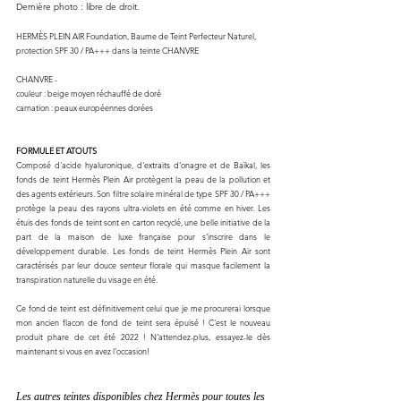
Dernière photo : libre de droit.
HERMÈS PLEIN AIR Foundation, Baume de Teint Perfecteur Naturel, 
protection SPF 30 / PA+++ dans la teinte CHANVRE
CHANVRE -
couleur : beige moyen réchauffé de doré
carnation : peaux européennes dorées 
FORMULE ET ATOUTS
Composé d'acide hyaluronique, d'extraits d'onagre et de Baïkal, les 
fonds de teint Hermès Plein Air protègent la peau de la pollution et 
des agents extérieurs. Son filtre solaire minéral de type SPF 30 / PA+++ 
protège la peau des rayons ultra-violets en été comme en hiver. Les 
étuis des fonds de teint sont en carton recyclé, une belle initiative de la 
part de la maison de luxe française pour s'inscrire dans le 
développement durable. Les fonds de teint Hermès Plein Air sont 
caractérisés par leur douce senteur florale qui masque facilement la 
transpiration naturelle du visage en été. 
Ce fond de teint est définitivement celui que je me procurerai lorsque 
mon ancien flacon de fond de teint sera épuisé ! C'est le nouveau 
produit phare de cet été 2022 ! N'attendez-plus, essayez-le dès 
maintenant si vous en avez l'occasion!
Les autres teintes disponibles chez Hermès pour toutes les 