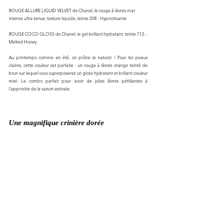
ROUGE ALLURE LIQUID VELVET de Chanel, le rouge à lèvres mat 
intense ultra tenue, texture liquide, teinte 208 - Hypnotisante 
ROUGE COCO GLOSS de Chanel, le gel brillant hydratant, teinte 712 - 
Melted Honey 
Au printemps comme en été, on prône le naturel ! Pour les peaux 
claires, cette couleur est parfaite : un rouge à lèvres orange teinté de 
brun sur lequel vous superposerez un gloss hydratant et brillant couleur 
miel. Le combo parfait pour avoir de jolies lèvres pétillantes à 
l'approche de la saison estivale.
Une magnifique crinière dorée