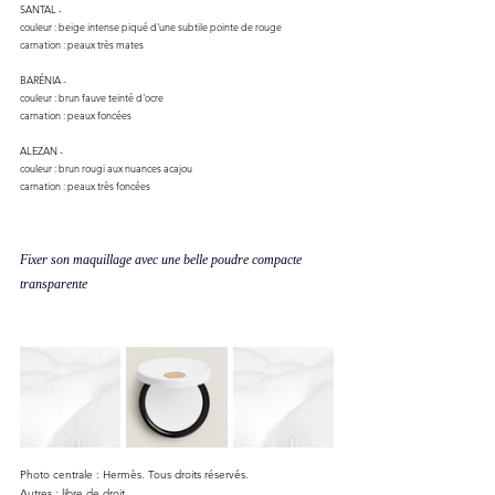
SANTAL -
couleur : beige intense piqué d'une subtile pointe de rouge
carnation : peaux très mates
BARÉNIA -
couleur : brun fauve teinté d'ocre 
carnation : peaux foncées
ALEZAN -
couleur : brun rougi aux nuances acajou
carnation : peaux très foncées 
Fixer son maquillage avec une belle poudre compacte 
transparente 
Photo centrale : Hermès. Tous droits réservés.
Autres : libre de droit.