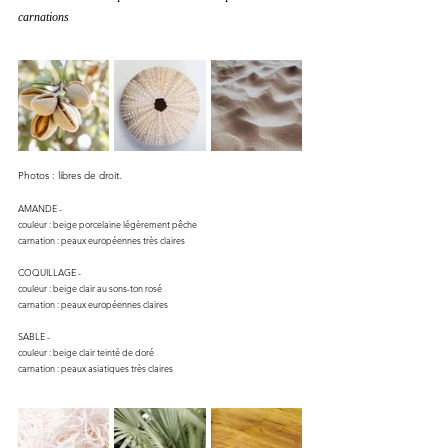
carnations 
Photos : libres de droit.
AMANDE - 
couleur : beige porcelaine légèrement pêche
carnation : peaux européennes très claires 
COQUILLAGE -
couleur : beige clair au sons-ton rosé
carnation : peaux européennes claires
SABLE -
couleur : beige clair teinté de doré
carnation : peaux asiatiques très claires