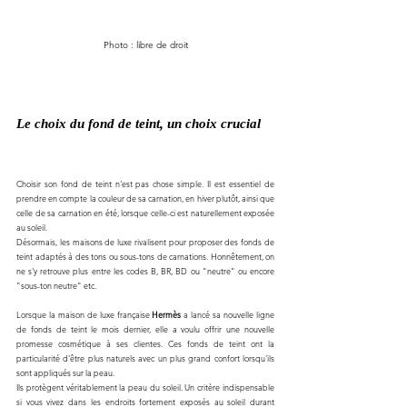
Photo : libre de droit
Le choix du fond de teint, un choix crucial
Choisir son fond de teint n'est pas chose simple. Il est essentiel de 
prendre en compte la couleur de sa carnation, en hiver plutôt, ainsi que 
celle de sa carnation en été, lorsque celle-ci est naturellement exposée 
au soleil. 
Désormais, les maisons de luxe rivalisent pour proposer des fonds de 
teint adaptés à des tons ou sous-tons de carnations. Honnêtement, on 
ne s'y retrouve plus entre les codes B, BR, BD ou "neutre" ou encore 
"sous-ton neutre" etc. 
Lorsque la maison de luxe française 
Hermès
 a lancé sa nouvelle ligne 
de fonds de teint le mois dernier, elle a voulu offrir une nouvelle 
promesse cosmétique à ses clientes. Ces fonds de teint ont la 
particularité d'être plus naturels avec un plus grand confort lorsqu'ils 
sont appliqués sur la peau. 
Ils protègent véritablement la peau du soleil. Un critère indispensable 
si vous vivez dans les endroits fortement exposés au soleil durant 