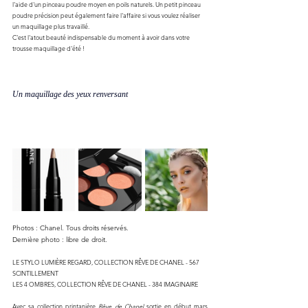
l'aide d'un pinceau poudre moyen en poils naturels. Un petit pinceau 
poudre précision peut également faire l'affaire si vous voulez réaliser 
un maquillage plus travaillé. 
C'est l'atout beauté indispensable du moment à avoir dans votre 
trousse maquillage d'été ! 
Un maquillage des yeux renversant 
Photos : Chanel. Tous droits réservés.
Dernière photo : libre de droit.
LE STYLO LUMIÈRE REGARD, COLLECTION RÊVE DE CHANEL - 567 
SCINTILLEMENT
LES 4 OMBRES, COLLECTION RÊVE DE CHANEL - 384 IMAGINAIRE
Avec sa collection printanière 
Rêve de Chanel
 sortie en début mars 