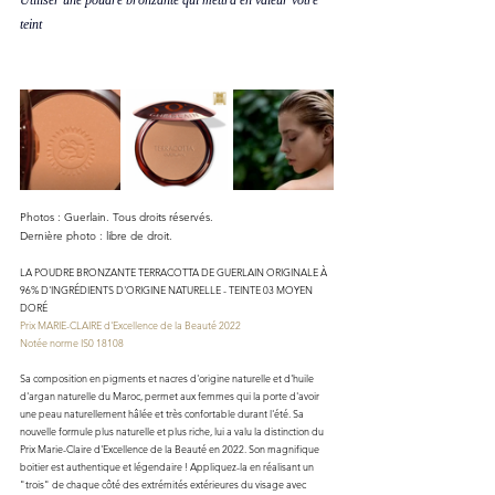
teint
Photos : Guerlain. Tous droits réservés.
Dernière photo : libre de droit.
LA POUDRE BRONZANTE TERRACOTTA DE GUERLAIN ORIGINALE À 
96% D'INGRÉDIENTS D'ORIGINE NATURELLE - TEINTE 03 MOYEN 
DORÉ
Prix MARIE-CLAIRE d'Excellence de la Beauté 2022
Notée norme IS0 18108 
Sa composition en pigments et nacres d'origine naturelle et d'huile 
d'argan naturelle du Maroc, permet aux femmes qui la porte d'avoir 
une peau naturellement hâlée et très confortable durant l'été. Sa 
nouvelle formule plus naturelle et plus riche, lui a valu la distinction du 
Prix Marie-Claire d'Excellence de la Beauté en 2022. Son magnifique 
boitier est authentique et légendaire ! Appliquez-la en réalisant un 
"trois" de chaque côté des extrémités extérieures du visage avec 