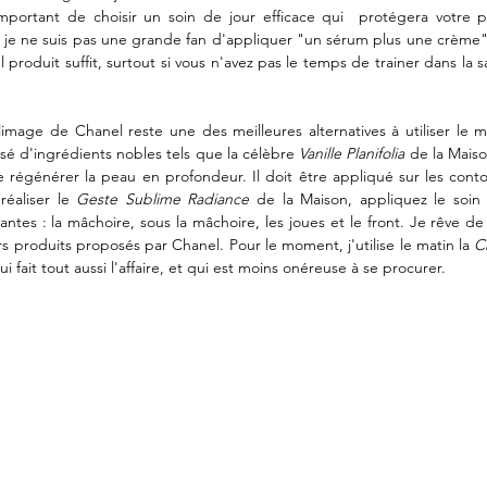
mportant de choisir un soin de jour efficace qui  protégera votre p
 je ne suis pas une grande fan d'appliquer "un sérum plus une crème" to
 produit suffit, surtout si vous n'avez pas le temps de trainer dans la sa
mage de Chanel reste une des meilleures alternatives à utiliser le 
é d'ingrédients nobles tels que la célèbre 
Vanille Planifolia
 de la Maiso
 régénérer la peau en profondeur. Il doit être appliqué sur les conto
réaliser le 
Geste Sublime Radiance
 de la Maison, appliquez le soin 
vantes : la mâchoire, sous la mâchoire, les joues et le front. Je rêve de m
rs produits proposés par Chanel. Pour le moment, j'utilise le matin la 
C
 fait tout aussi l'affaire, et qui est moins onéreuse à se procurer.  