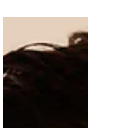
Entre profondeur mystérieuse et reflets nuancés, les
chevelures foncées et cendrées possèdent une
élégance intemporelle. Leur beauté singulière réside
dans cet équilibre délicat entre force et discrétion,
intensité et sobriété.